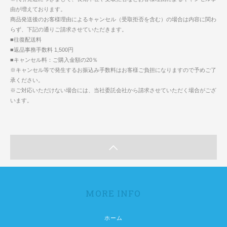
由が増えております。
商品発送後のお客様理由によるキャンセル（受取拒否を含む）の場合は内容に関わ
らず、下記の通りご請求させていただきます。
■往復配送料
■返品事務手数料 1,500円
■キャンセル料：ご購入金額の20％
※キャンセル等で発生するお振込み手数料はお客様ご負担になりますので予めご了
承ください。
※ご対応いただけない場合には、当社委託会社から請求させていただく場合がござ
います。
MORE INFO
ホーム