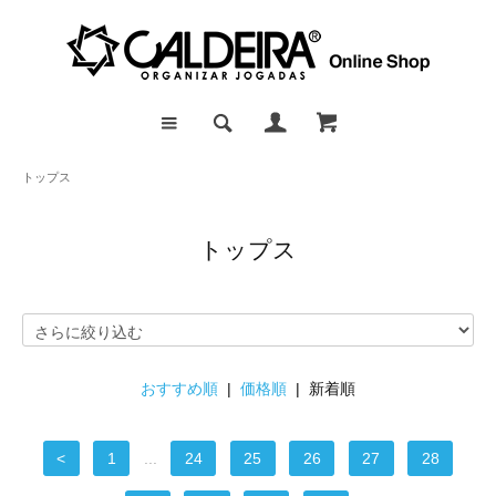
トップス
トップス
おすすめ順
|
価格順
| 新着順
<
1
...
24
25
26
27
28