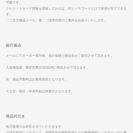
可能です。
クレジットカード情報を登録しておけば、IDとパスワードだけで決済が完了できま
す。
「ご注文確認メール」後、ご請求内容のご案内をお送りいたします。
銀行振込
メールにてオーダー受付後、合計金額と振込先をご返信させて頂きます。
入金確認後、通常営業日3日以内に発送させて頂きます。
尚、振込手数料はお客様負担となります。
※土日・祝日・年末年始は休業日となります。
商品代引き
佐川急便のみ対応させていただきます。
※代引発送につきまして、長期不在や受取拒否などお客様理由によるキャンセル事