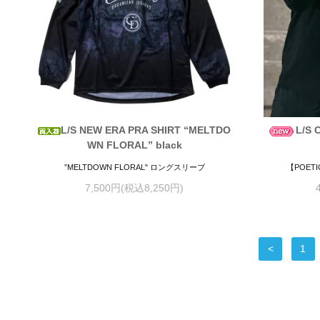
L/S NEW ERA PRA SHIRT “MELTDO
L/S 
WN FLORAL” black
”MELTDOWN FLORAL" ロングスリーブ
【POET
7,500円(税込8,250円)
<
1