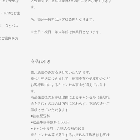
ット上で安全な
入金確認後、通常営業日3日以内に発送させて頂きま
す。
ess・JCBなど主
。
尚、振込手数料はお客様負担となります。
、IDとパス
※土日・祝日・年末年始は休業日となります。
のご案内をお
商品代引き
佐川急便のみ対応させていただきます。
※代引発送につきまして、長期不在や受取拒否など
お客様理由によるキャンセル事由が増えておりま
す。
商品発送後のお客様理由によるキャンセル（受取拒
否を含む）の場合は内容に関わらず、下記の通りご
請求させていただきます。
■往復配送料
■返品事務手数料 1,500円
■キャンセル料：ご購入金額の20％
※キャンセル等で発生するお振込み手数料はお客様