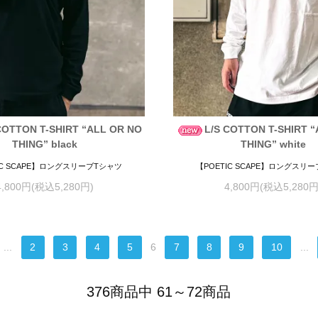
COTTON T-SHIRT “ALL OR NO
L/S COTTON T-SHIRT 
THING” black
THING” white
IC SCAPE】ロングスリーブTシャツ
【POETIC SCAPE】ロングスリ
4,800円(税込5,280円)
4,800円(税込5,280円
...
2
3
4
5
6
7
8
9
10
...
376商品中 61～72商品