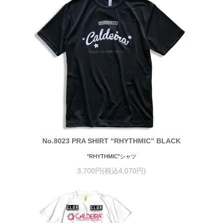
No.8023 PRA SHIRT “RHYTHMIC” BLACK
"RHYTHMIC"シャツ
3,700円(税込4,070円)