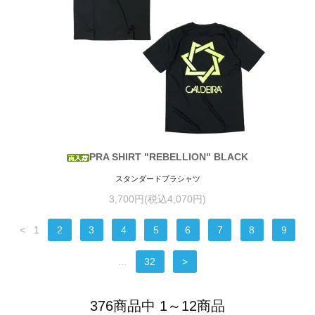
PRA SHIRT "REBELLION" BLACK
スタンダードプラシャツ
3,700円(税込4,070円)
<
1
2
3
4
5
6
7
8
9
...
32
>
376商品中 1～12商品