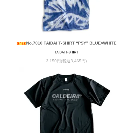
No.7010 TAIDAI T-SHIRT “PSY” BLUE×WHITE
TAIDAI T-SHIRT
3,150円(税込3,465円)