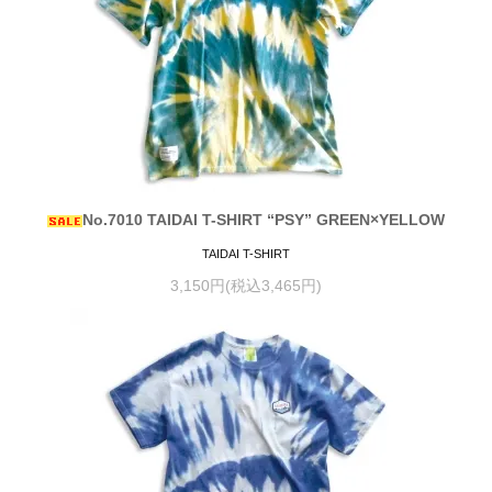
No.7010 TAIDAI T-SHIRT “PSY” GREEN×YELLOW
TAIDAI T-SHIRT
3,150円(税込3,465円)