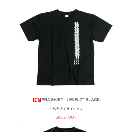
PRA SHIRT "LEVEL7" BLACK
"LEVEL7"ドライシャツ
SOLD OUT