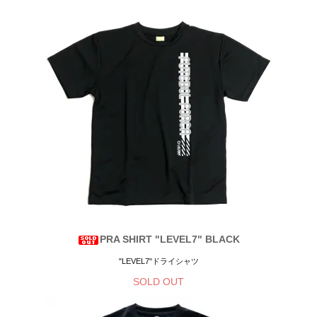
PRA SHIRT "LEVEL7" BLACK
"LEVEL7"ドライシャツ
SOLD OUT