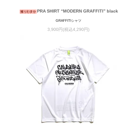
PRA SHIRT “MODERN GRAFFITI” black
GRAFFITIシャツ
3,900円(税込4,290円)