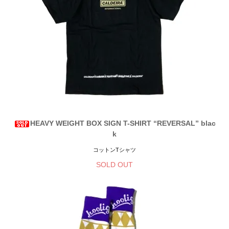
HEAVY WEIGHT BOX SIGN T-SHIRT “REVERSAL” blac
k
コットンTシャツ
SOLD OUT