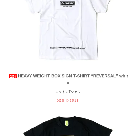
HEAVY WEIGHT BOX SIGN T-SHIRT “REVERSAL” whit
e
コットンTシャツ
SOLD OUT