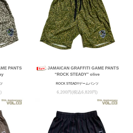
AME PANTS
JAMAICAN GRAFFITI GAME PANTS
ay
“ROCK STEADY” olive
ンツ
ROCK STEADYゲームパンツ
)
6,200円(税込6,820円)