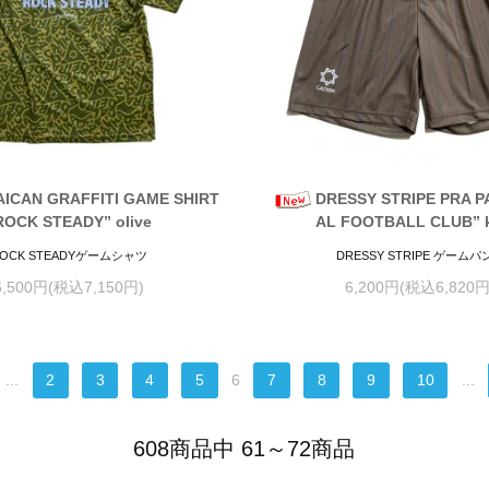
ICAN GRAFFITI GAME SHIRT
DRESSY STRIPE PRA P
ROCK STEADY” olive
AL FOOTBALL CLUB” k
OCK STEADYゲームシャツ
DRESSY STRIPE ゲームパ
6,500円(税込7,150円)
6,200円(税込6,820円
...
2
3
4
5
6
7
8
9
10
...
608商品中 61～72商品