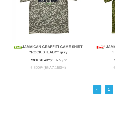
JAMAICAN GRAFFITI GAME SHIRT
JAMA
“ROCK STEADY” gray
“
ROCK STEADYゲームシャツ
R
6,500円(税込7,150円)
<
1