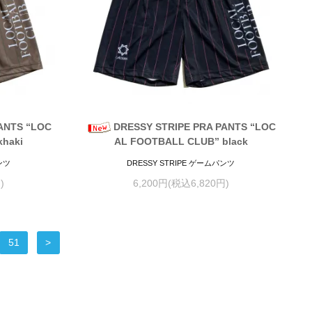
ANTS “LOC
DRESSY STRIPE PRA PANTS “LOC
haki
AL FOOTBALL CLUB” black
ンツ
DRESSY STRIPE ゲームパンツ
)
6,200円(税込6,820円)
51
>