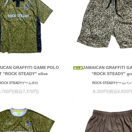
AICAN GRAFFITI GAME POLO
JAMAICAN GRAFFITI G
T “ROCK STEADY” olive
“ROCK STEADY” gr
ROCK STEADYゲームポロ
ROCK STEADYゲームパ
6,700円(税込7,370円)
6,200円(税込6,820円