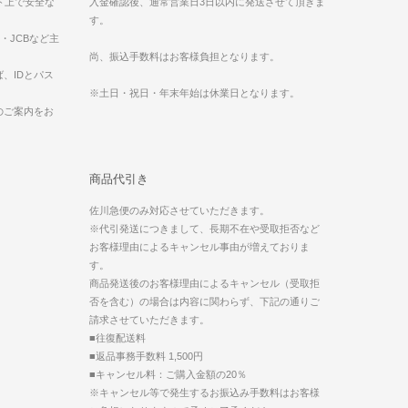
ット上で安全な
入金確認後、通常営業日3日以内に発送させて頂きま
す。
ess・JCBなど主
。
尚、振込手数料はお客様負担となります。
、IDとパス
※土日・祝日・年末年始は休業日となります。
のご案内をお
商品代引き
佐川急便のみ対応させていただきます。
※代引発送につきまして、長期不在や受取拒否など
お客様理由によるキャンセル事由が増えておりま
す。
商品発送後のお客様理由によるキャンセル（受取拒
否を含む）の場合は内容に関わらず、下記の通りご
請求させていただきます。
■往復配送料
■返品事務手数料 1,500円
■キャンセル料：ご購入金額の20％
※キャンセル等で発生するお振込み手数料はお客様