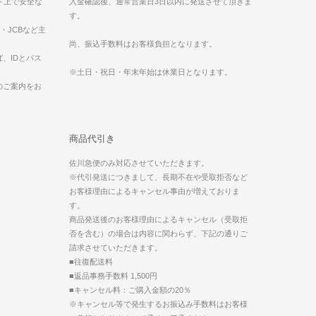
ット上で安全な
入金確認後、通常営業日3日以内に発送させて頂きま
す。
ess・JCBなど主
。
尚、振込手数料はお客様負担となります。
、IDとパス
※土日・祝日・年末年始は休業日となります。
のご案内をお
商品代引き
佐川急便のみ対応させていただきます。
※代引発送につきまして、長期不在や受取拒否など
お客様理由によるキャンセル事由が増えておりま
す。
商品発送後のお客様理由によるキャンセル（受取拒
否を含む）の場合は内容に関わらず、下記の通りご
請求させていただきます。
■往復配送料
■返品事務手数料 1,500円
■キャンセル料：ご購入金額の20％
※キャンセル等で発生するお振込み手数料はお客様