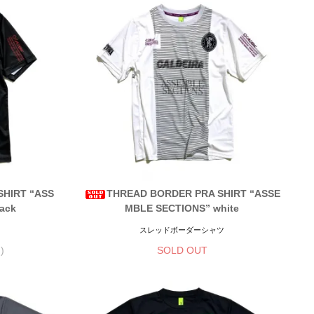
HIRT “ASS
THREAD BORDER PRA SHIRT “ASSE
ack
MBLE SECTIONS” white
スレッドボーダーシャツ
)
SOLD OUT