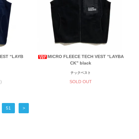
EST “LAYB
MICRO FLEECE TECH VEST “LAYBA
CK” black
テックベスト
)
SOLD OUT
51
>