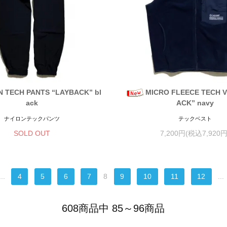
 TECH PANTS “LAYBACK” bl
MICRO FLEECE TECH V
ack
ACK” navy
ナイロンテックパンツ
テックベスト
SOLD OUT
7,200円(税込7,920円
...
4
5
6
7
8
9
10
11
12
...
608商品中 85～96商品