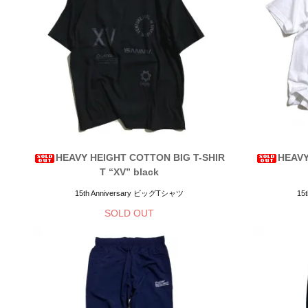
HEAVY HEIGHT COTTON BIG T-SHIR
HEAVY
T “XV” black
15th Anniversary ビッグTシャツ
15
SOLD OUT