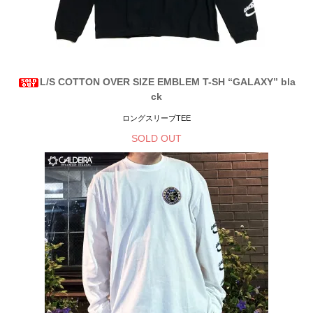
L/S COTTON OVER SIZE EMBLEM T-SH “GALAXY” bla
ck
ロングスリーブTEE
SOLD OUT