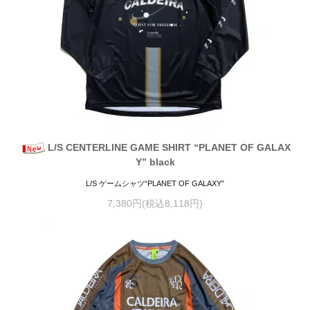
L/S CENTERLINE GAME SHIRT “PLANET OF GALAX
Y” black
L/S ゲームシャツ“PLANET OF GALAXY”
7,380円(税込8,118円)