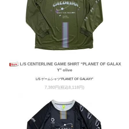
L/S CENTERLINE GAME SHIRT “PLANET OF GALAX
Y” olive
L/S ゲームシャツ“PLANET OF GALAXY”
7,380円(税込8,118円)