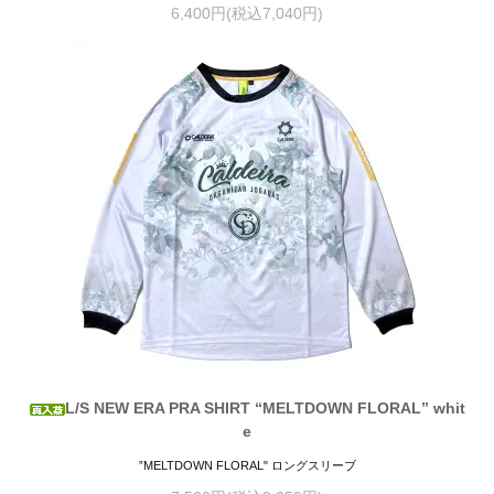
6,400円(税込7,040円)
L/S NEW ERA PRA SHIRT “MELTDOWN FLORAL” whit
e
”MELTDOWN FLORAL" ロングスリーブ