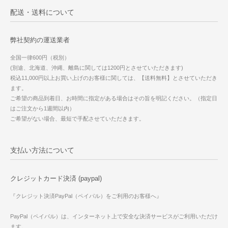
配送・送料について
弊社契約の運送業者
全国一律600円（税別）
(別途、北海道、沖縄、離島に関しては1200円とさせていただきます)
税込11,000円以上お買い上げのお客様に関しては、【送料無料】とさせていただき
ます。
ご希望の商品到着日、お時間に指定がある場合はその旨を明記ください。（指定日
はご注文から1週間以内）
ご希望がない場合、最短で手配させていただきます。
支払い方法について
クレジットカード決済 (paypal)
『クレジット決済PayPal（ペイパル）をご利用のお客様へ』
PayPal（ペイパル）は、インターネット上で安全な決済サービスがご利用いただけ
ます。