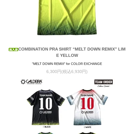
COMBINATION PRA SHIRT “MELT DOWN REMIX” LIM
E YELLOW
”MELT DOWN REMIX" for COLOR EXCHANGE
6,300円(税込6,930円)