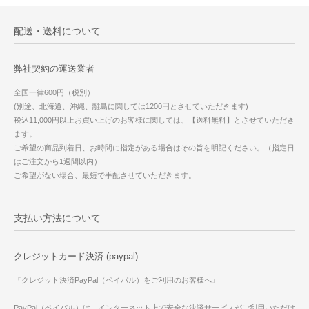
配送・送料について
弊社契約の運送業者
全国一律600円（税別）
(別途、北海道、沖縄、離島に関しては1200円とさせていただきます)
税込11,000円以上お買い上げのお客様に関しては、【送料無料】とさせていただき
ます。
ご希望の商品到着日、お時間に指定がある場合はその旨を明記ください。（指定日
はご注文から1週間以内）
ご希望がない場合、最短で手配させていただきます。
支払い方法について
クレジットカード決済 (paypal)
『クレジット決済PayPal（ペイパル）をご利用のお客様へ』
PayPal（ペイパル）は、インターネット上で安全な決済サービスがご利用いただけ