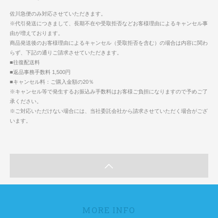
佐川急便のみ対応させていただきます。
※代引発送につきまして、長期不在や受取拒否などお客様理由によるキャンセル事
由が増えております。
商品発送後のお客様理由によるキャンセル（受取拒否を含む）の場合は内容に関わ
らず、下記の通りご請求させていただきます。
■往復配送料
■返品事務手数料 1,500円
■キャンセル料：ご購入金額の20％
※キャンセル等で発生するお振込み手数料はお客様ご負担になりますので予めご了
承ください。
※ご対応いただけない場合には、当社委託会社から請求させていただく場合がござ
います。
MORE INFO