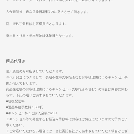
入金確認後、通常営業日3日以内に発送させて頂きます。
尚、振込手数料はお客様負担となります。
※土日・祝日・年末年始は休業日となります。
商品代引き
佐川急便のみ対応させていただきます。
※代引発送につきまして、長期不在や受取拒否などお客様理由によるキャンセル事
由が増えております。
商品発送後のお客様理由によるキャンセル（受取拒否を含む）の場合は内容に関わ
らず、下記の通りご請求させていただきます。
■往復配送料
■返品事務手数料 1,500円
■キャンセル料：ご購入金額の20％
※キャンセル等で発生するお振込み手数料はお客様ご負担になりますので予めご了
承ください。
※ご対応いただけない場合には、当社委託会社から請求させていただく場合がござ