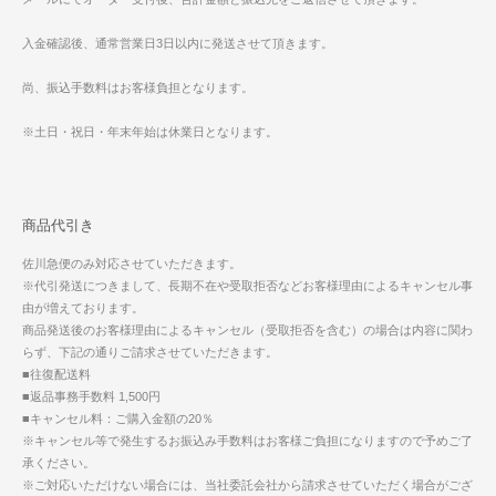
入金確認後、通常営業日3日以内に発送させて頂きます。
尚、振込手数料はお客様負担となります。
※土日・祝日・年末年始は休業日となります。
商品代引き
佐川急便のみ対応させていただきます。
※代引発送につきまして、長期不在や受取拒否などお客様理由によるキャンセル事
由が増えております。
商品発送後のお客様理由によるキャンセル（受取拒否を含む）の場合は内容に関わ
らず、下記の通りご請求させていただきます。
■往復配送料
■返品事務手数料 1,500円
■キャンセル料：ご購入金額の20％
※キャンセル等で発生するお振込み手数料はお客様ご負担になりますので予めご了
承ください。
※ご対応いただけない場合には、当社委託会社から請求させていただく場合がござ