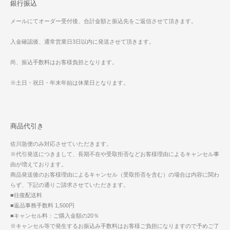
銀行振込
メールにてオーダー受付後、合計金額と振込先をご返信させて頂きます。
入金確認後、通常営業日3日以内に発送させて頂きます。
尚、振込手数料はお客様負担となります。
※土日・祝日・年末年始は休業日となります。
商品代引き
佐川急便のみ対応させていただきます。
※代引発送につきまして、長期不在や受取拒否などお客様理由によるキャンセル事
由が増えております。
商品発送後のお客様理由によるキャンセル（受取拒否を含む）の場合は内容に関わ
らず、下記の通りご請求させていただきます。
■往復配送料
■返品事務手数料 1,500円
■キャンセル料：ご購入金額の20％
※キャンセル等で発生するお振込み手数料はお客様ご負担になりますので予めご了