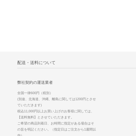
配送・送料について
弊社契約の運送業者
全国一律600円（税別）
(別途、北海道、沖縄、離島に関しては1200円とさせ
ていただきます)
税込11,000円以上お買い上げのお客様に関しては、
【送料無料】とさせていただきます。
ご希望の商品到着日、お時間に指定がある場合はそ
の旨を明記ください。（指定日はご注文から1週間以
内）