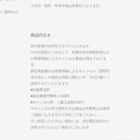
※土日・祝日・年末年始は休業日となります。
のご案内をお
商品代引き
佐川急便のみ対応させていただきます。
※代引発送につきまして、長期不在や受取拒否など
お客様理由によるキャンセル事由が増えておりま
す。
商品発送後のお客様理由によるキャンセル（受取拒
否を含む）の場合は内容に関わらず、下記の通りご
請求させていただきます。
■往復配送料
■返品事務手数料 1,500円
■キャンセル料：ご購入金額の20％
※キャンセル等で発生するお振込み手数料はお客様
ご負担になりますので予めご了承ください。
※ご対応いただけない場合には、当社委託会社から
請求させていただく場合がございます。