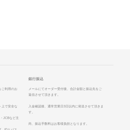
銀行振込
）をご利用のお
メールにてオーダー受付後、合計金額と振込先をご
返信させて頂きます。
ット上で安全な
入金確認後、通常営業日3日以内に発送させて頂きま
す。
ess・JCBなど主
。
尚、振込手数料はお客様負担となります。
、IDとパス