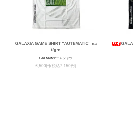
GALAXIA GAME SHIRT “AUTEMATIC” na
GALA
t/grn
GALAXIAゲームシャツ
6,500円(税込7,150円)