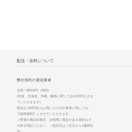
配送・送料について
弊社契約の運送業者
全国一律600円（税別）
(別途、北海道、沖縄、離島に関しては1200円とさせ
ていただきます)
税込11,000円以上お買い上げのお客様に関しては、
【送料無料】とさせていただきます。
ご希望の商品到着日、お時間に指定がある場合はそ
の旨を明記ください。（指定日はご注文から1週間以
内）