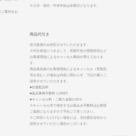
※土日・祝日・年末年始は休業日となります。
のご案内をお
商品代引き
佐川急便のみ対応させていただきます。
※代引発送につきまして、長期不在や受取拒否など
お客様理由によるキャンセル事由が増えておりま
す。
商品発送後のお客様理由によるキャンセル（受取拒
否を含む）の場合は内容に関わらず、下記の通りご
請求させていただきます。
■往復配送料
■返品事務手数料 1,500円
■キャンセル料：ご購入金額の20％
※キャンセル等で発生するお振込み手数料はお客様
ご負担になりますので予めご了承ください。
※ご対応いただけない場合には、当社委託会社から
請求させていただく場合がございます。