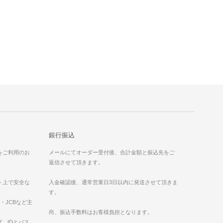
銀行振込
）をご利用のお
メールにてオーダー受付後、合計金額と振込先をご
返信させて頂きます。
ット上で安全な
入金確認後、通常営業日3日以内に発送させて頂きま
す。
ess・JCBなど主
。
尚、振込手数料はお客様負担となります。
、IDとパス