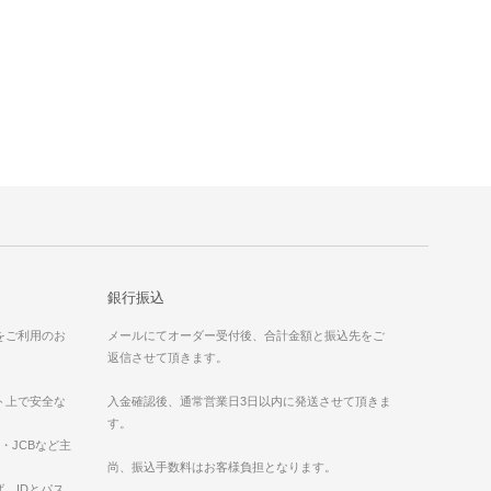
銀行振込
）をご利用のお
メールにてオーダー受付後、合計金額と振込先をご
返信させて頂きます。
ット上で安全な
入金確認後、通常営業日3日以内に発送させて頂きま
す。
ess・JCBなど主
。
尚、振込手数料はお客様負担となります。
、IDとパス