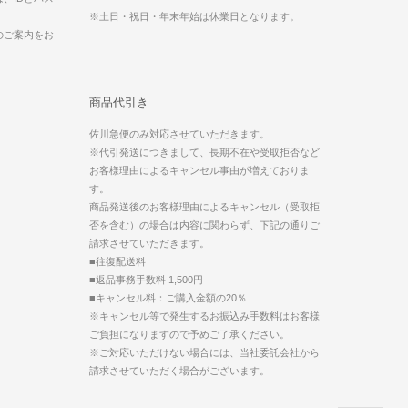
※土日・祝日・年末年始は休業日となります。
のご案内をお
商品代引き
佐川急便のみ対応させていただきます。
※代引発送につきまして、長期不在や受取拒否など
お客様理由によるキャンセル事由が増えておりま
す。
商品発送後のお客様理由によるキャンセル（受取拒
否を含む）の場合は内容に関わらず、下記の通りご
請求させていただきます。
■往復配送料
■返品事務手数料 1,500円
■キャンセル料：ご購入金額の20％
※キャンセル等で発生するお振込み手数料はお客様
ご負担になりますので予めご了承ください。
※ご対応いただけない場合には、当社委託会社から
請求させていただく場合がございます。