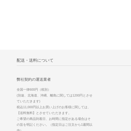
配送・送料について
弊社契約の運送業者
全国一律600円（税別）
(別途、北海道、沖縄、離島に関しては1200円とさせ
ていただきます)
税込11,000円以上お買い上げのお客様に関しては、
【送料無料】とさせていただきます。
ご希望の商品到着日、お時間に指定がある場合はそ
の旨を明記ください。（指定日はご注文から1週間以
内）