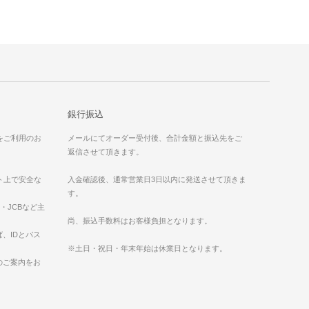
銀行振込
）をご利用のお
メールにてオーダー受付後、合計金額と振込先をご
返信させて頂きます。
ット上で安全な
入金確認後、通常営業日3日以内に発送させて頂きま
す。
ess・JCBなど主
。
尚、振込手数料はお客様負担となります。
、IDとパス
※土日・祝日・年末年始は休業日となります。
のご案内をお