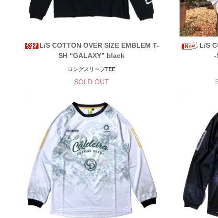
L/S COTTON OVER SIZE EMBLEM T-
L/S 
SH “GALAXY” black
ロングスリーブTEE
SOLD OUT