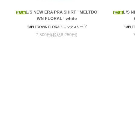
L/S NEW ERA PRA SHIRT “MELTDO
L/S 
WN FLORAL” white
”MELTDOWN FLORAL" ロングスリーブ
”MEL
7,500円(税込8,250円)