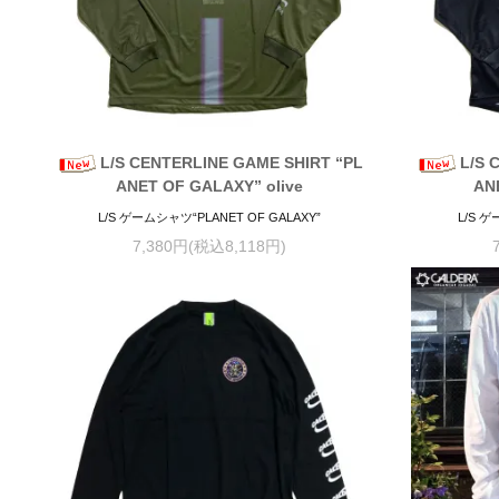
L/S CENTERLINE GAME SHIRT “PL
L/S 
ANET OF GALAXY” olive
AN
L/S ゲームシャツ“PLANET OF GALAXY”
L/S ゲ
7,380円(税込8,118円)