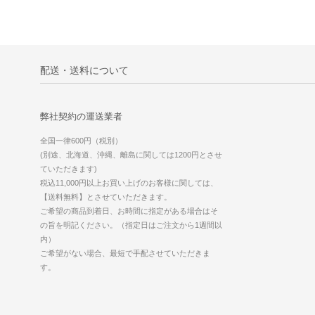
配送・送料について
弊社契約の運送業者
全国一律600円（税別）
(別途、北海道、沖縄、離島に関しては1200円とさせ
ていただきます)
税込11,000円以上お買い上げのお客様に関しては、
【送料無料】とさせていただきます。
ご希望の商品到着日、お時間に指定がある場合はそ
の旨を明記ください。（指定日はご注文から1週間以
内）
ご希望がない場合、最短で手配させていただきま
す。