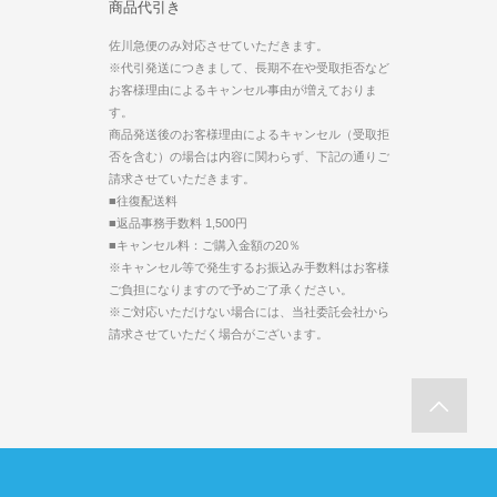
商品代引き
佐川急便のみ対応させていただきます。
※代引発送につきまして、長期不在や受取拒否など
お客様理由によるキャンセル事由が増えておりま
す。
商品発送後のお客様理由によるキャンセル（受取拒
否を含む）の場合は内容に関わらず、下記の通りご
請求させていただきます。
■往復配送料
■返品事務手数料 1,500円
■キャンセル料：ご購入金額の20％
※キャンセル等で発生するお振込み手数料はお客様
ご負担になりますので予めご了承ください。
※ご対応いただけない場合には、当社委託会社から
請求させていただく場合がございます。