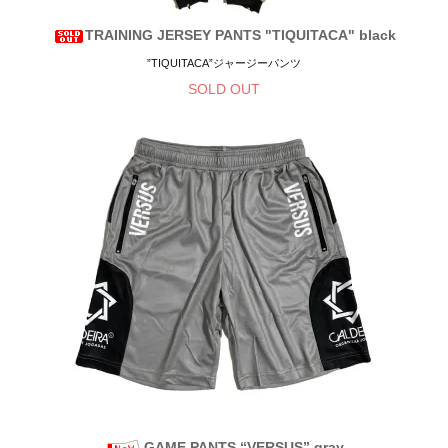
TRAINING JERSEY PANTS "TIQUITACA" black
”TIQUITACA”ジャージーパンツ
SOLD OUT
GAME PANTS “VERSUS” gray