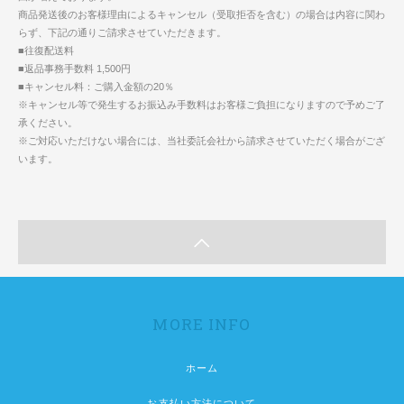
商品発送後のお客様理由によるキャンセル（受取拒否を含む）の場合は内容に関わ
らず、下記の通りご請求させていただきます。
■往復配送料
■返品事務手数料 1,500円
■キャンセル料：ご購入金額の20％
※キャンセル等で発生するお振込み手数料はお客様ご負担になりますので予めご了
承ください。
※ご対応いただけない場合には、当社委託会社から請求させていただく場合がござ
います。
MORE INFO
ホーム
お支払い方法について