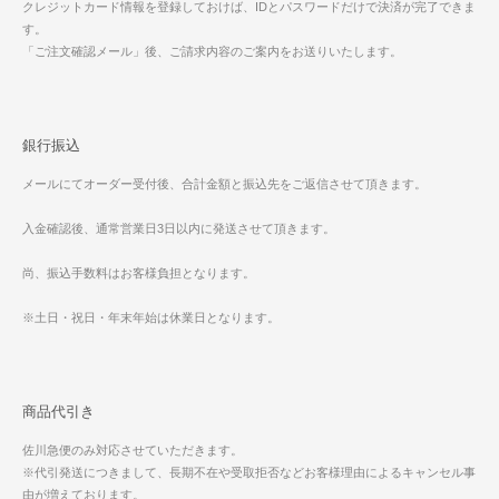
クレジットカード情報を登録しておけば、IDとパスワードだけで決済が完了できま
す。
「ご注文確認メール」後、ご請求内容のご案内をお送りいたします。
銀行振込
メールにてオーダー受付後、合計金額と振込先をご返信させて頂きます。
入金確認後、通常営業日3日以内に発送させて頂きます。
尚、振込手数料はお客様負担となります。
※土日・祝日・年末年始は休業日となります。
商品代引き
佐川急便のみ対応させていただきます。
※代引発送につきまして、長期不在や受取拒否などお客様理由によるキャンセル事
由が増えております。