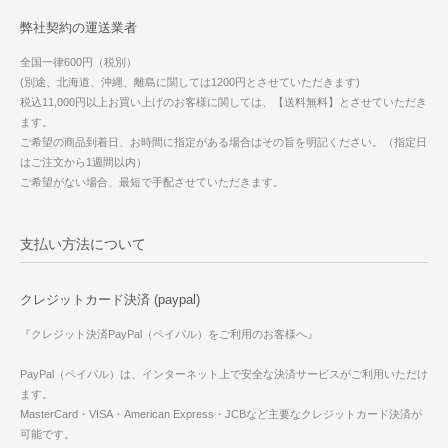
弊社契約の運送業者
全国一律600円（税別）
(別途、北海道、沖縄、離島に関しては1200円とさせていただきます)
税込11,000円以上お買い上げのお客様に関しては、【送料無料】とさせていただき
ます。
ご希望の商品到着日、お時間に指定がある場合はその旨を明記ください。（指定日
はご注文から1週間以内）
ご希望がない場合、最短で手配させていただきます。
支払い方法について
クレジットカード決済 (paypal)
『クレジット決済PayPal（ペイパル）をご利用のお客様へ』
PayPal（ペイパル）は、インターネット上で安全な決済サービスがご利用いただけ
ます。
MasterCard・VISA・American Express・JCBなど主要なクレジットカード決済が
可能です。