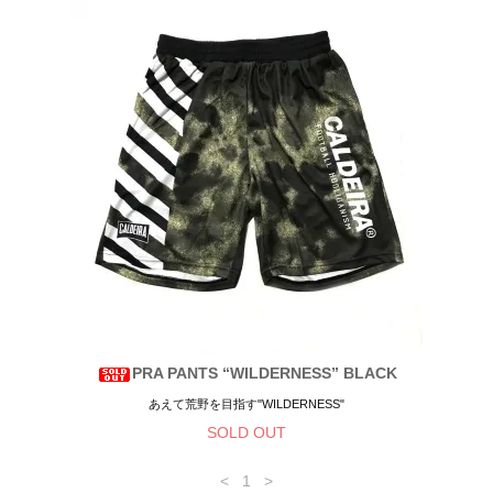
PRA PANTS “WILDERNESS” BLACK
あえて荒野を目指す"WILDERNESS"
SOLD OUT
<
1
>