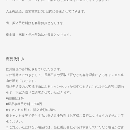
入金確認後、通常営業日3日以内に発送させて頂きます。
尚、振込手数料はお客様負担となります。
※土日・祝日・年末年始は休業日となります。
商品代引き
佐川急便のみ対応させていただきます。
※代引発送につきまして、長期不在や受取拒否などお客様理由によるキャンセル事
由が増えております。
商品発送後のお客様理由によるキャンセル（受取拒否を含む）の場合は内容に関わ
らず、下記の通りご請求させていただきます。
■往復配送料
■返品事務手数料 1,500円
■キャンセル料：ご購入金額の20％
※キャンセル等で発生するお振込み手数料はお客様ご負担になりますので予めご了
承ください。
※ご対応いただけない場合には、当社委託会社から請求させていただく場合がござ