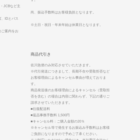
ess・JCBなど主
。
尚、振込手数料はお客様負担となります。
、IDとパス
※土日・祝日・年末年始は休業日となります。
のご案内をお
商品代引き
佐川急便のみ対応させていただきます。
※代引発送につきまして、長期不在や受取拒否など
お客様理由によるキャンセル事由が増えておりま
す。
商品発送後のお客様理由によるキャンセル（受取拒
否を含む）の場合は内容に関わらず、下記の通りご
請求させていただきます。
■往復配送料
■返品事務手数料 1,500円
■キャンセル料：ご購入金額の20％
※キャンセル等で発生するお振込み手数料はお客様
ご負担になりますので予めご了承ください。
※ご対応いただけない場合には、当社委託会社から