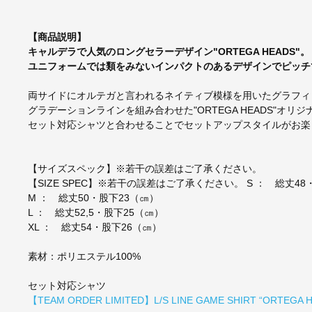
【商品説明】
キャルデラで人気のロングセラーデザイン"ORTEGA HEADS"。
ユニフォームでは類をみないインパクトのあるデザインでピッチ
両サイドにオルテガと言われるネイティブ模様を用いたグラフィ
グラデーションラインを組み合わせた"ORTEGA HEADS"オリ
セット対応シャツと合わせることでセットアップスタイルがお楽
【サイズスペック】※若干の誤差はご了承ください。
【SIZE SPEC】※若干の誤差はご了承ください。 S ： 総丈48
M ： 総丈50・股下23（㎝）
L ： 総丈52,5・股下25（㎝）
XL ： 総丈54・股下26（㎝）
素材：ポリエステル100%
セット対応シャツ
【TEAM ORDER LIMITED】L/S LINE GAME SHIRT “ORTEGA 