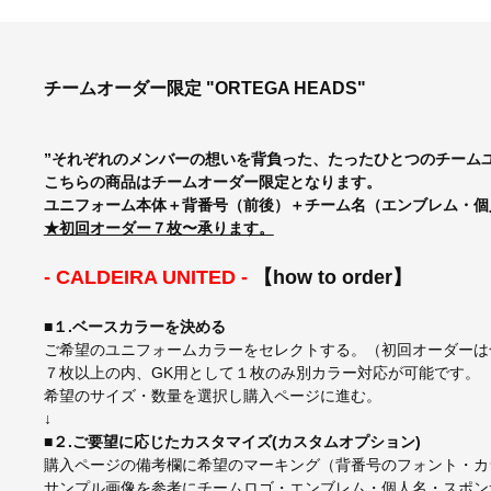
チームオーダー限定 "ORTEGA HEADS"
”それぞれのメンバーの想いを背負った、たったひとつのチーム
こちらの商品はチームオーダー限定となります。
ユニフォーム本体＋背番号（前後）＋チーム名（エンブレム・個
★初回オーダー７枚〜承ります。
- CALDEIRA UNITED -
【how to order】
■１.ベースカラーを決める
ご希望のユニフォームカラーをセレクトする。（初回オーダーは
７枚以上の内、GK用として１枚のみ別カラー対応が可能です。
希望のサイズ・数量を選択し購入ページに進む。
↓
■２.ご要望に応じたカスタマイズ(カスタムオプション)
購入ページの備考欄に希望のマーキング（背番号のフォント・カ
サンプル画像を参考にチームロゴ・エンブレム・個人名・スポン