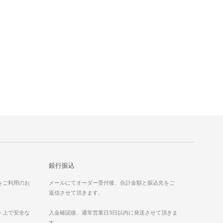
銀行振込
）をご利用のお
メールにてオーダー受付後、合計金額と振込先をご
返信させて頂きます。
ット上で安全な
入金確認後、通常営業日3日以内に発送させて頂きま
す。