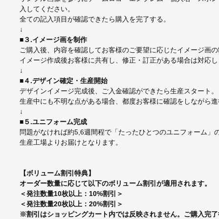
入してください。
全ての記入項目が確認できたら購入を完了する。
↓
■３.イメージ画を制作
ご購入後、内容を確認してお客様のご要望に応じたイメージ画の
イメージ作成後お客様に共有し、修正・訂正がある場合は対応し
↓
■４.デザイン確定・生産開始
デザインイメージ完成後、ご入金確認ができたら生産スタート。
生産中にも不明な点がある場合、都度お客様に確認をしながら進
↓
■５.ユニフォーム完成
問題がなければ約5,6週間程で「たったひとつのユニフォーム」
生産工場よりお届けとなります。
【ボリューム割引特典】
オーダー数量に応じて以下のボリューム割引が適用されます。
＜発注数量10枚以上：10%割引＞
＜発注数量20枚以上：20%割引＞
※割引はショッピングカート内では反映されません。ご購入完了