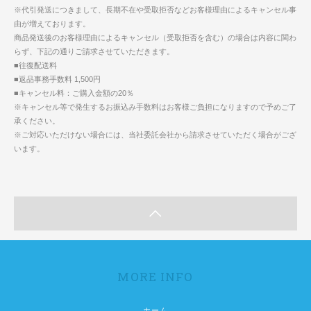
※代引発送につきまして、長期不在や受取拒否などお客様理由によるキャンセル事
由が増えております。
商品発送後のお客様理由によるキャンセル（受取拒否を含む）の場合は内容に関わ
らず、下記の通りご請求させていただきます。
■往復配送料
■返品事務手数料 1,500円
■キャンセル料：ご購入金額の20％
※キャンセル等で発生するお振込み手数料はお客様ご負担になりますので予めご了
承ください。
※ご対応いただけない場合には、当社委託会社から請求させていただく場合がござ
います。
MORE INFO
ホーム