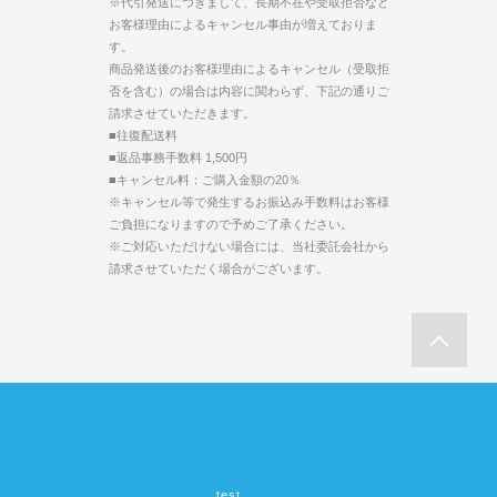
※代引発送につきまして、長期不在や受取拒否など
お客様理由によるキャンセル事由が増えておりま
す。
商品発送後のお客様理由によるキャンセル（受取拒
否を含む）の場合は内容に関わらず、下記の通りご
請求させていただきます。
■往復配送料
■返品事務手数料 1,500円
■キャンセル料：ご購入金額の20％
※キャンセル等で発生するお振込み手数料はお客様
ご負担になりますので予めご了承ください。
※ご対応いただけない場合には、当社委託会社から
請求させていただく場合がございます。
test