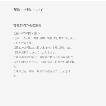
配送・送料について
弊社契約の運送業者
全国一律600円（税別）
(別途、北海道、沖縄、離島に関しては1200円とさせ
ていただきます)
税込11,000円以上お買い上げのお客様に関しては、
【送料無料】とさせていただきます。
ご希望の商品到着日、お時間に指定がある場合はそ
の旨を明記ください。（指定日はご注文から1週間以
内）
ご希望がない場合、最短で手配させていただきま
す。