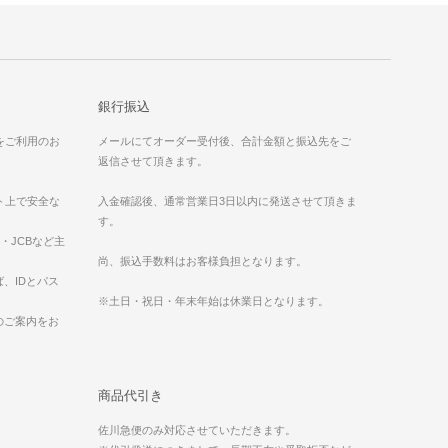
銀行振込
）をご利用のお
メールにてオーダー受付後、合計金額と振込先をご
返信させて頂きます。
ット上で安全な
入金確認後、通常営業日3日以内に発送させて頂きま
す。
ess・JCBなど主
。
尚、振込手数料はお客様負担となります。
、IDとパス
※土日・祝日・年末年始は休業日となります。
のご案内をお
商品代引き
佐川急便のみ対応させていただきます。