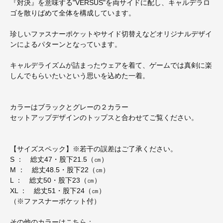
『対決』を意味する"VERSUS"を両サイドに配し、キャルデラロ
ゴを散りばめて全体を構成しています。
珍しいファスナーポケットやサイド切替えなどオリジナルデザイ
ンによるパターンとなっています。
キャルデライズムが詰まったウェアを着て、ゲームでは真剣に楽
しんでもらいたいという思いを込めた一着。
カラーはブラックとグレーの２カラー
セットアップデザインのトップスと合わせてご覧ください。
【サイズスペック】※若干の誤差はご了承ください。
S ： 総丈47・股下21.5（㎝）
M ： 総丈48.5・股下22（㎝）
L ： 総丈50・股下23（㎝）
XL ： 総丈51・股下24（㎝）
（※ファスナーポケット付）
その他のカラーはこちら：