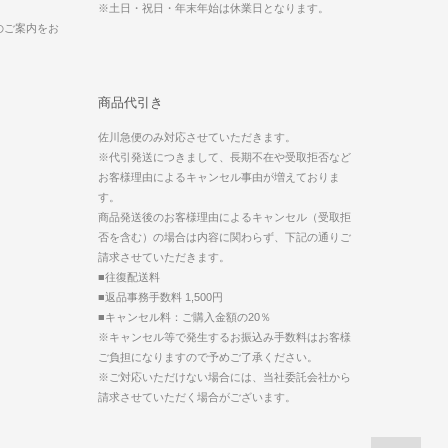
※土日・祝日・年末年始は休業日となります。
のご案内をお
商品代引き
佐川急便のみ対応させていただきます。
※代引発送につきまして、長期不在や受取拒否など
お客様理由によるキャンセル事由が増えておりま
す。
商品発送後のお客様理由によるキャンセル（受取拒
否を含む）の場合は内容に関わらず、下記の通りご
請求させていただきます。
■往復配送料
■返品事務手数料 1,500円
■キャンセル料：ご購入金額の20％
※キャンセル等で発生するお振込み手数料はお客様
ご負担になりますので予めご了承ください。
※ご対応いただけない場合には、当社委託会社から
請求させていただく場合がございます。