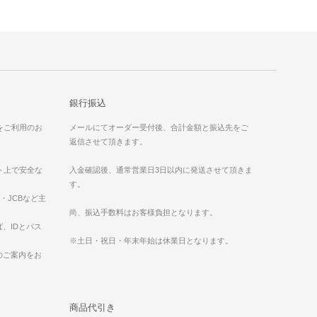
銀行振込
）をご利用のお
メールにてオーダー受付後、合計金額と振込先をご
返信させて頂きます。
ット上で安全な
入金確認後、通常営業日3日以内に発送させて頂きま
す。
ess・JCBなど主
。
尚、振込手数料はお客様負担となります。
、IDとパス
※土日・祝日・年末年始は休業日となります。
のご案内をお
商品代引き