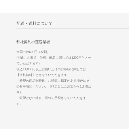
配送・送料について
弊社契約の運送業者
全国一律600円（税別）
(別途、北海道、沖縄、離島に関しては1200円とさせ
ていただきます)
税込11,000円以上お買い上げのお客様に関しては、
【送料無料】とさせていただきます。
ご希望の商品到着日、お時間に指定がある場合はそ
の旨を明記ください。（指定日はご注文から1週間以
内）
ご希望がない場合、最短で手配させていただきま
す。