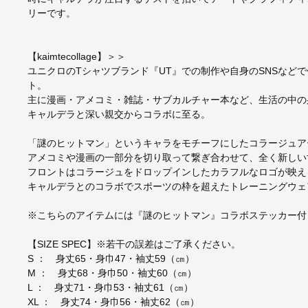
リーです。
【kaimtecollage】＞＞
ユニクロのTシャツブランド『UT』での制作や自身のSNSなど
ト。
主に漫画・アメコミ・雑誌・サブカルチャー本など、生活の中の
キャルデラと深い親交からコラボに至る。
「謎のヒットマン」というキャラをモチーフにしたコラージュア
アメコミや漫画の一部分を切り取って繋ぎ合わせて、全く新しい
フロントはコラージュをドロップインしたカラフルなロゴが映え
キャルデラとのコラボでスポーツの枠を超えたトレーニングウェ
※こちらのアイテムには『謎のヒットマン』コラボステッカー付
【SIZE SPEC】※若干の誤差はご了承ください。
S ： 身丈65・身巾47・袖丈59（㎝）
M ： 身丈68・身巾50・袖丈60（㎝）
L ： 身丈71・身巾53・袖丈61（㎝）
XL ： 身丈74・身巾56・袖丈62（㎝）