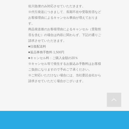
佐川急便のみ対応させていただきます。
※代引発送につきまして、長期不在や受取拒否など
お客様理由によるキャンセル事由が増えておりま
す。
商品発送後のお客様理由によるキャンセル（受取拒
否を含む）の場合は内容に関わらず、下記の通りご
請求させていただきます。
■往復配送料
■返品事務手数料 1,500円
■キャンセル料：ご購入金額の20％
※キャンセル等で発生するお振込み手数料はお客様
ご負担になりますので予めご了承ください。
※ご対応いただけない場合には、当社委託会社から
請求させていただく場合がございます。