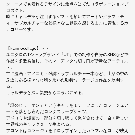
ンユースでも着れるデザインに焦点を当てたコラボレーションプ
ロダクト。
時にキャルデラが注目するゲストを招いてアートやグラフィテ
ィ、サブカルチャーなど様々な世界観を感じるままに表現するカ
テゴリーです。
【kaimtecollage】＞＞
ユニクロのTシャツブランド『UT』での制作や自身のSNSなどで
作品を多数発信し、そのマニアックな切り口が斬新なアーティス
ト。
主に漫画・アメコミ・雑誌・サブカルチャー本など、生活の中の
身近にある様々な材料を用いた独特なコラージュ作品を展開す
る。
キャルデラと深い親交からコラボに至る。
「謎のヒットマン」というキャラをモチーフにしたコラージュア
ートを落とし込んだロングスリーブシャツ。
アメコミや漫画の一部分を切り取って繋ぎ合わせて、全く新しい
世界観のキャラクターが生まれる。
フロントはコラージュをドロップインしたカラフルなロゴが映え