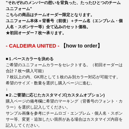
”それぞれのメンバーの想いを背負った、たったひとつのチーム
ユニフォーム”
こちらの商品はチームオーダー限定となります。
ユニフォーム本体＋背番号（前後）＋チーム名（エンブレム・個
人名・スポンサー等）全て込みのセット価格。
★初回オーダー７枚〜承ります。
- CALDEIRA UNITED -
【how to order】
■１.ベースカラーを決める
ご希望のユニフォームカラーをセレクトする。（初回オーダーは
合計７枚〜購入可能）
７枚以上の内、GK用として１枚のみ別カラー対応が可能です。
希望のサイズ・数量を選択し購入ページに進む。
↓
■２.ご要望に応じたカスタマイズ(カスタムオプション)
購入ページの備考欄に希望のマーキング（背番号のフォント・カ
ラー）を選択し記入してください。
サンプル画像を参考にチームロゴ・エンブレム・個人名・スポン
サー等、変更・追加したい箇所がある場合はカスタマイズ内容を
記入してください。