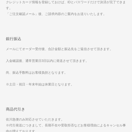
クレジットカード情報を登録しておけば、IDとパスワードだけで決済が完了できま
す。
「ご注文確認メール」後、ご請求内容のご案内をお送りいたします。
銀行振込
メールにてオーダー受付後、合計金額と振込先をご返信させて頂きます。
入金確認後、通常営業日3日以内に発送させて頂きます。
尚、振込手数料はお客様負担となります。
※土日・祝日・年末年始は休業日となります。
商品代引き
佐川急便のみ対応させていただきます。
※代引発送につきまして、長期不在や受取拒否などお客様理由によるキャンセル事
由が増えております。