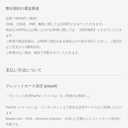
弊社契約の運送業者
全国一律600円（税別）
(別途、北海道、沖縄、離島に関しては1200円とさせていただきます)
税込11,000円以上お買い上げのお客様に関しては、【送料無料】とさせていただき
ます。
ご希望の商品到着日、お時間に指定がある場合はその旨を明記ください。（指定日
はご注文から1週間以内）
ご希望がない場合、最短で手配させていただきます。
支払い方法について
クレジットカード決済 (paypal)
『クレジット決済PayPal（ペイパル）をご利用のお客様へ』
PayPal（ペイパル）は、インターネット上で安全な決済サービスがご利用いただけ
ます。
MasterCard・VISA・American Express・JCBなど主要なクレジットカード決済が
可能です。