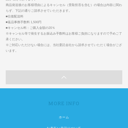
商品発送後のお客様理由によるキャンセル（受取拒否を含む）の場合は内容に関わ
らず、下記の通りご請求させていただきます。
■往復配送料
■返品事務手数料 1,500円
■キャンセル料：ご購入金額の20％
※キャンセル等で発生するお振込み手数料はお客様ご負担になりますので予めご了
承ください。
※ご対応いただけない場合には、当社委託会社から請求させていただく場合がござ
います。
MORE INFO
ホーム