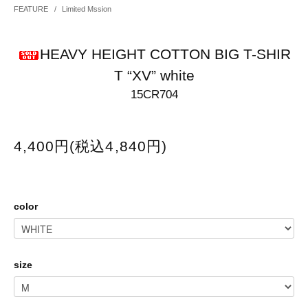
FEATURE
/
Limited Mssion
HEAVY HEIGHT COTTON BIG T-SHIR
T “XV” white
15CR704
4,400円(税込4,840円)
color
size