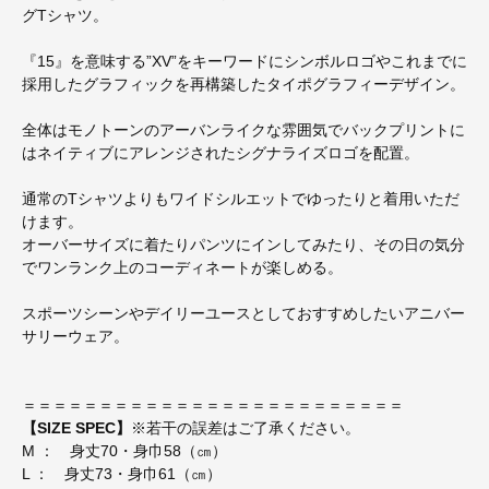
グTシャツ。
『15』を意味する”XV”をキーワードにシンボルロゴやこれまでに
採用したグラフィックを再構築したタイポグラフィーデザイン。
全体はモノトーンのアーバンライクな雰囲気でバックプリントに
はネイティブにアレンジされたシグナライズロゴを配置。
通常のTシャツよりもワイドシルエットでゆったりと着用いただ
けます。
オーバーサイズに着たりパンツにインしてみたり、その日の気分
でワンランク上のコーディネートが楽しめる。
スポーツシーンやデイリーユースとしておすすめしたいアニバー
サリーウェア。
＝＝＝＝＝＝＝＝＝＝＝＝＝＝＝＝＝＝＝＝＝＝＝＝＝
【SIZE SPEC】
※若干の誤差はご了承ください。
M ： 身丈70・身巾58（㎝）
L ： 身丈73・身巾61（㎝）