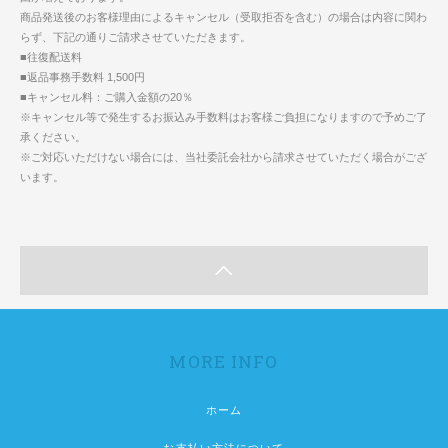
商品発送後のお客様理由によるキャンセル（受取拒否を含む）の場合は内容に関わ
らず、下記の通りご請求させていただきます。
■往復配送料
■返品事務手数料 1,500円
■キャンセル料：ご購入金額の20％
※キャンセル等で発生するお振込み手数料はお客様ご負担になりますので予めご了
承ください。
※ご対応いただけない場合には、当社委託会社から請求させていただく場合がござ
います。
MORE INFO
ホーム