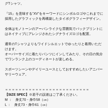
グTシャツ。
『15』を意味する”XV”をキーワードにシンボルロゴやこれまでに
採用したグラフィックを再構築したタイポグラフィーデザイン。
全体はモノトーンのアーバンライクな雰囲気でバックプリントに
はネイティブにアレンジされたシグナライズロゴを配置。
通常のTシャツよりもワイドシルエットでゆったりと着用いただ
けます。
オーバーサイズに着たりパンツにインしてみたり、その日の気分
でワンランク上のコーディネートが楽しめる。
スポーツシーンやデイリーユースとしておすすめしたいアニバー
サリーウェア。
＝＝＝＝＝＝＝＝＝＝＝＝＝＝＝＝＝＝＝＝＝＝＝＝＝
【SIZE SPEC】
※若干の誤差はご了承ください。
M ： 身丈70・身巾58（㎝）
L ： 身丈73・身巾61（㎝）