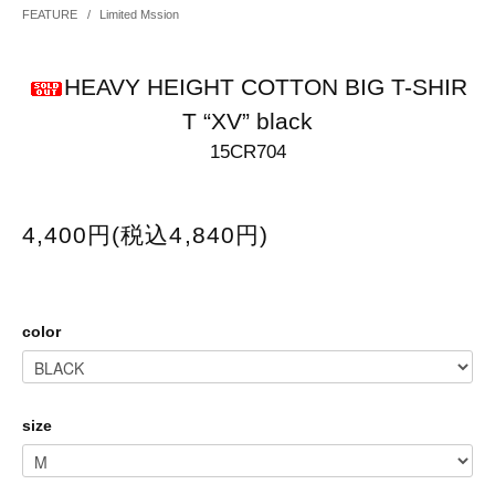
FEATURE
/
Limited Mssion
HEAVY HEIGHT COTTON BIG T-SHIR
T “XV” black
15CR704
4,400円(税込4,840円)
color
size