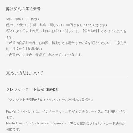
弊社契約の運送業者
全国一律600円（税別）
(別途、北海道、沖縄、離島に関しては1200円とさせていただきます)
税込11,000円以上お買い上げのお客様に関しては、【送料無料】とさせていただき
ます。
ご希望の商品到着日、お時間に指定がある場合はその旨を明記ください。（指定日
はご注文から1週間以内）
ご希望がない場合、最短で手配させていただきます。
支払い方法について
クレジットカード決済 (paypal)
『クレジット決済PayPal（ペイパル）をご利用のお客様へ』
PayPal（ペイパル）は、インターネット上で安全な決済サービスがご利用いただけ
ます。
MasterCard・VISA・American Express・JCBなど主要なクレジットカード決済が
可能です。