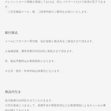
クレジットカード情報を登録しておけば、IDとパスワードだけで決済が完了できま
す。
「ご注文確認メール」後、ご請求内容のご案内をお送りいたします。
銀行振込
メールにてオーダー受付後、合計金額と振込先をご返信させて頂きます。
入金確認後、通常営業日3日以内に発送させて頂きます。
尚、振込手数料はお客様負担となります。
※土日・祝日・年末年始は休業日となります。
商品代引き
佐川急便のみ対応させていただきます。
※代引発送につきまして、長期不在や受取拒否などお客様理由によるキャンセル事
由が増えております。