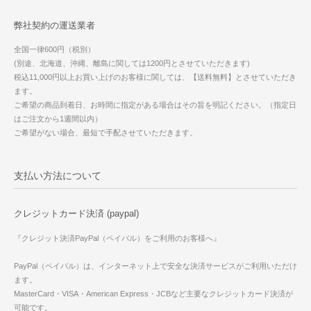
弊社契約の運送業者
全国一律600円（税別）
(別途、北海道、沖縄、離島に関しては1200円とさせていただきます)
税込11,000円以上お買い上げのお客様に関しては、【送料無料】とさせていただき
ます。
ご希望の商品到着日、お時間に指定がある場合はその旨を明記ください。（指定日
はご注文から1週間以内）
ご希望がない場合、最短で手配させていただきます。
支払い方法について
クレジットカード決済 (paypal)
『クレジット決済PayPal（ペイパル）をご利用のお客様へ』
PayPal（ペイパル）は、インターネット上で安全な決済サービスがご利用いただけ
ます。
MasterCard・VISA・American Express・JCBなど主要なクレジットカード決済が
可能です。