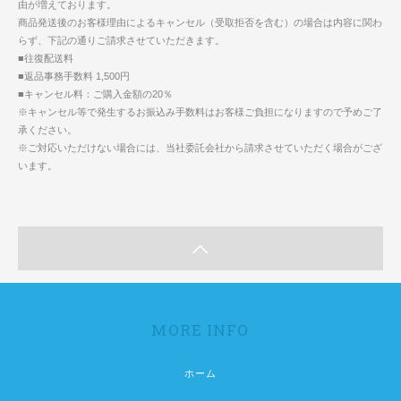
由が増えております。
商品発送後のお客様理由によるキャンセル（受取拒否を含む）の場合は内容に関わ
らず、下記の通りご請求させていただきます。
■往復配送料
■返品事務手数料 1,500円
■キャンセル料：ご購入金額の20％
※キャンセル等で発生するお振込み手数料はお客様ご負担になりますので予めご了
承ください。
※ご対応いただけない場合には、当社委託会社から請求させていただく場合がござ
います。
MORE INFO
ホーム