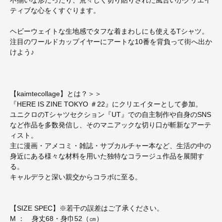
ティブな心をくすぐります。
ヘビーウェイトな生地感でタフな着まわしにも使えるTシャツ。
注目のワールドカップイヤーにアートな10番を背負って街へ出か
けよう♪
【kaimtecollage】とは？＞＞
『HERE IS ZINE TOKYO ＃22』にクリエイターとして参加。
ユニクロのTシャツセクション『UT』での自主制作や自身のSNS
など作品を多数発信し、そのマニアックな切り口が斬新なアーテ
ィスト。
主に漫画・アメコミ・雑誌・サブカルチャー本など、生活の中の
身近にある様々な材料を用いた独特なコラージュ作品を展開す
る。
キャルデラと深い親交からコラボに至る。
【SIZE SPEC】※若干の誤差はご了承ください。
M ： 身丈68・身巾52（㎝）