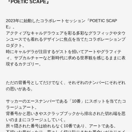
『POETIC SCAPE』
2023年に始動したコラボレートセッション『POETIC SCAP
E』。
アクティブなキャルデラウェアを彩る多彩なグラフィックやタウ
ンユースでも着れるデザインに焦点を当てたコラボレーションプ
ロダクト。
時にキャルデラが注目するゲストを招いてアートやグラフィテ
ィ、サブカルチャーなど新時代に求める世界観を感じるままに表
現するカテゴリー。
ただの背番号としてだけでなく、それぞれのナンバーにそれぞれ
の思いがある。
サッカーのエースナンバーである「10番」にスポットを当てたコ
ラージュアート。
背番号かと思いきやスクラップブックから排出された切れ端を思
いのままにコラージュしていく。
所々隠された番号は紛れもなく10番であり、アートである。
不揃いな形だったり、荒々しく切り貼りされた風合いがクリエイ