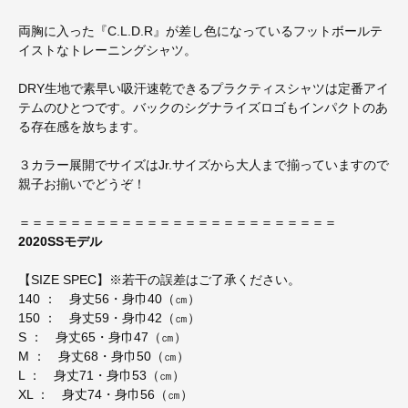
両胸に入った『C.L.D.R』が差し色になっているフットボールテ
イストなトレーニングシャツ。
DRY生地で素早い吸汗速乾できるプラクティスシャツは定番アイ
テムのひとつです。バックのシグナライズロゴもインパクトのあ
る存在感を放ちます。
３カラー展開でサイズはJr.サイズから大人まで揃っていますので
親子お揃いでどうぞ！
＝＝＝＝＝＝＝＝＝＝＝＝＝＝＝＝＝＝＝＝＝＝＝＝＝
2020SSモデル
【SIZE SPEC】※若干の誤差はご了承ください。
140 ： 身丈56・身巾40（㎝）
150 ： 身丈59・身巾42（㎝）
S ： 身丈65・身巾47（㎝）
M ： 身丈68・身巾50（㎝）
L ： 身丈71・身巾53（㎝）
XL ： 身丈74・身巾56（㎝）