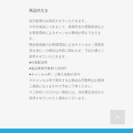
商品代引き
佐川急便のみ対応させていただきます。
※代引発送につきまして、長期不在や受取拒否など
お客様理由によるキャンセル事由が増えておりま
す。
商品発送後のお客様理由によるキャンセル（受取拒
否を含む）の場合は内容に関わらず、下記の通りご
請求させていただきます。
■往復配送料
■返品事務手数料 1,500円
■キャンセル料：ご購入金額の20％
※キャンセル等で発生するお振込み手数料はお客様
ご負担になりますので予めご了承ください。
※ご対応いただけない場合には、当社委託会社から
請求させていただく場合がございます。