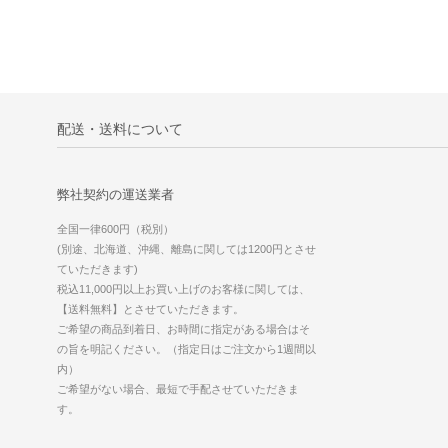
配送・送料について
弊社契約の運送業者
全国一律600円（税別）
(別途、北海道、沖縄、離島に関しては1200円とさせ
ていただきます)
税込11,000円以上お買い上げのお客様に関しては、
【送料無料】とさせていただきます。
ご希望の商品到着日、お時間に指定がある場合はそ
の旨を明記ください。（指定日はご注文から1週間以
内）
ご希望がない場合、最短で手配させていただきま
す。