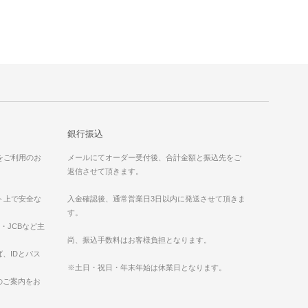
銀行振込
）をご利用のお
メールにてオーダー受付後、合計金額と振込先をご
返信させて頂きます。
ット上で安全な
入金確認後、通常営業日3日以内に発送させて頂きま
す。
ess・JCBなど主
。
尚、振込手数料はお客様負担となります。
、IDとパス
※土日・祝日・年末年始は休業日となります。
のご案内をお