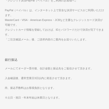
『クレジット決済PayPal（ペイパル）をご利用のお客様へ』
PayPal（ペイパル）は、インターネット上で安全な決済サービスがご利用いただけ
ます。
MasterCard・VISA・American Express・JCBなど主要なクレジットカード決済が
可能です。
クレジットカード情報を登録しておけば、IDとパスワードだけで決済が完了できま
す。
「ご注文確認メール」後、ご請求内容のご案内をお送りいたします。
銀行振込
メールにてオーダー受付後、合計金額と振込先をご返信させて頂きます。
入金確認後、通常営業日3日以内に発送させて頂きます。
尚、振込手数料はお客様負担となります。
※土日・祝日・年末年始は休業日となります。