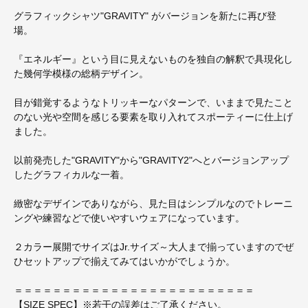
グラフィックシャツ"GRAVITY" がバージョンを新たに再び登
場。
『エネルギー』という目に見えないものを独自の解釈で具現化し
た幾何学模様の総柄デザイン。
目が錯覚するようなトリッキーなパターンで、いままで見たこと
のない光や空間を感じる要素を取り入れてスポーティーに仕上げ
ました。
以前発売した"GRAVITY"から"GRAVITY2"へとバージョンアップ
したグラフィカルな一着。
緻密なデザインでありながら、見た目はシンプルなのでトレーニ
ングや練習などで使いやすいウェアになっています。
２カラー展開でサイズはJr.サイズ～大人まで揃っていますのでぜ
ひセットアップで揃えてみてはいかがでしょうか。
＝＝＝＝＝＝＝＝＝＝＝＝＝＝＝＝＝＝＝＝＝＝＝＝＝
【SIZE SPEC】※若干の誤差はご了承ください。