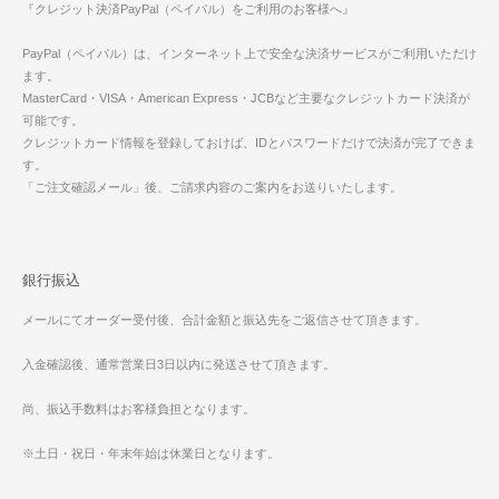
『クレジット決済PayPal（ペイパル）をご利用のお客様へ』
PayPal（ペイパル）は、インターネット上で安全な決済サービスがご利用いただけ
ます。
MasterCard・VISA・American Express・JCBなど主要なクレジットカード決済が
可能です。
クレジットカード情報を登録しておけば、IDとパスワードだけで決済が完了できま
す。
「ご注文確認メール」後、ご請求内容のご案内をお送りいたします。
銀行振込
メールにてオーダー受付後、合計金額と振込先をご返信させて頂きます。
入金確認後、通常営業日3日以内に発送させて頂きます。
尚、振込手数料はお客様負担となります。
※土日・祝日・年末年始は休業日となります。