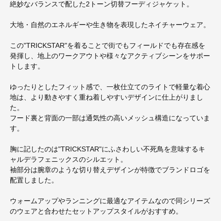
絶妙なバランスで配した2トーン切替フーディジャケット。
大地・自然のエネルギーや生き物を表現したネイチャーウェア。
この"TRICKSTAR"を着ることで街でもフィールドでも存在感を
発揮し、地上のワークアウトや様々なアクティブシーンをサポー
トします。
ゆったりとしたフィット感で、一枚仕立てのライトで軽量な着心
地は、より動きやすく重ね着しやすいデザインに仕上がりまし
た。
フード裏と背面の一部は通気性の高いメッシュ構造になっていま
す。
胸に記したのは"TRICKSTAR"にふさわしい不死鳥を意味するキ
ャルデラフェニックスのシルエット。
袖部分は腕章のような切り替えデザインが特徴でブランドロゴを
配置しました。
ウォームアップやランニングに最適なアイテムなので同シリーズ
のウェアと合わせたセットアップスタイルがおすすめ。