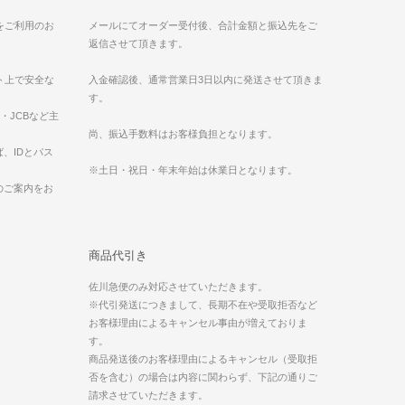
）をご利用のお
メールにてオーダー受付後、合計金額と振込先をご
返信させて頂きます。
ット上で安全な
入金確認後、通常営業日3日以内に発送させて頂きま
す。
ess・JCBなど主
。
尚、振込手数料はお客様負担となります。
、IDとパス
※土日・祝日・年末年始は休業日となります。
のご案内をお
商品代引き
佐川急便のみ対応させていただきます。
※代引発送につきまして、長期不在や受取拒否など
お客様理由によるキャンセル事由が増えておりま
す。
商品発送後のお客様理由によるキャンセル（受取拒
否を含む）の場合は内容に関わらず、下記の通りご
請求させていただきます。