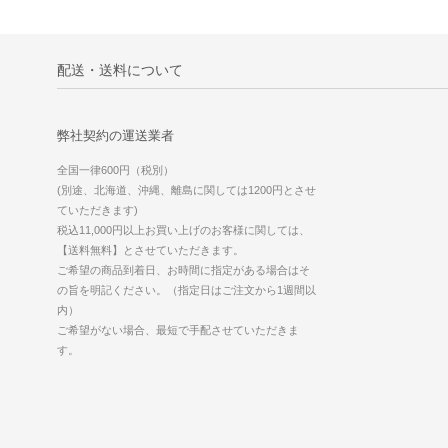
配送・送料について
弊社契約の運送業者
全国一律600円（税別）
(別途、北海道、沖縄、離島に関しては1200円とさせ
ていただきます)
税込11,000円以上お買い上げのお客様に関しては、
【送料無料】とさせていただきます。
ご希望の商品到着日、お時間に指定がある場合はそ
の旨を明記ください。（指定日はご注文から1週間以
内）
ご希望がない場合、最短で手配させていただきま
す。