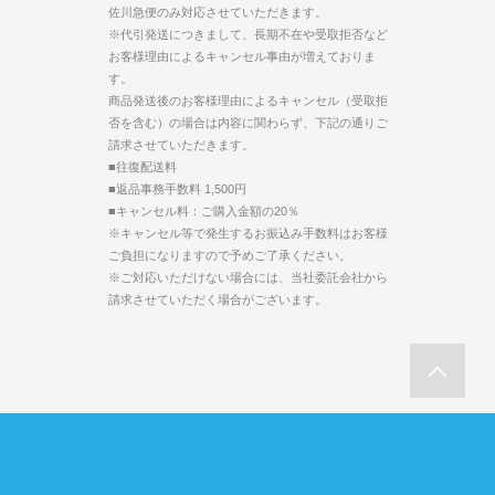
佐川急便のみ対応させていただきます。
※代引発送につきまして、長期不在や受取拒否など
お客様理由によるキャンセル事由が増えておりま
す。
商品発送後のお客様理由によるキャンセル（受取拒
否を含む）の場合は内容に関わらず、下記の通りご
請求させていただきます。
■往復配送料
■返品事務手数料 1,500円
■キャンセル料：ご購入金額の20％
※キャンセル等で発生するお振込み手数料はお客様
ご負担になりますので予めご了承ください。
※ご対応いただけない場合には、当社委託会社から
請求させていただく場合がございます。