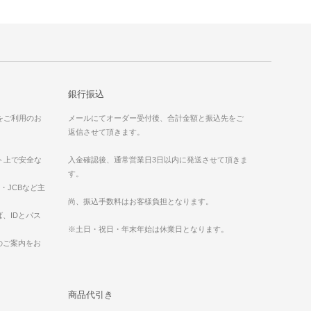
銀行振込
）をご利用のお
メールにてオーダー受付後、合計金額と振込先をご
返信させて頂きます。
ット上で安全な
入金確認後、通常営業日3日以内に発送させて頂きま
す。
ess・JCBなど主
。
尚、振込手数料はお客様負担となります。
、IDとパス
※土日・祝日・年末年始は休業日となります。
のご案内をお
商品代引き