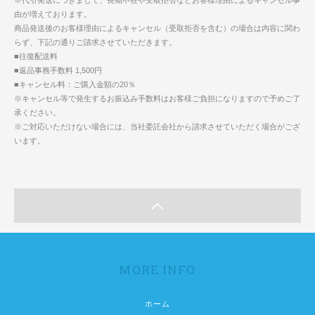
由が増えております。
商品発送後のお客様理由によるキャンセル（受取拒否を含む）の場合は内容に関わ
らず、下記の通りご請求させていただきます。
■往復配送料
■返品事務手数料 1,500円
■キャンセル料：ご購入金額の20％
※キャンセル等で発生するお振込み手数料はお客様ご負担になりますので予めご了
承ください。
※ご対応いただけない場合には、当社委託会社から請求させていただく場合がござ
います。
MORE INFO
ホーム