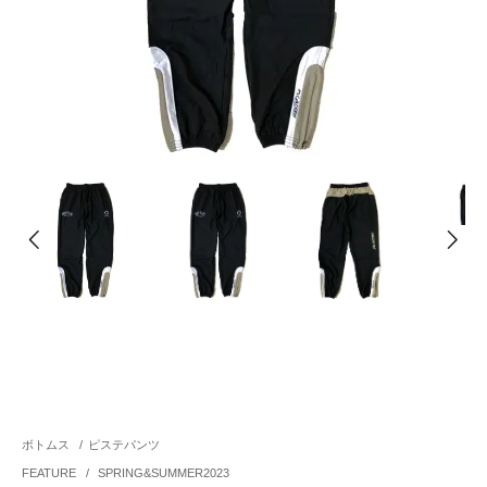
ボトムス
/
ピステパンツ
FEATURE
/
SPRING&SUMMER2023