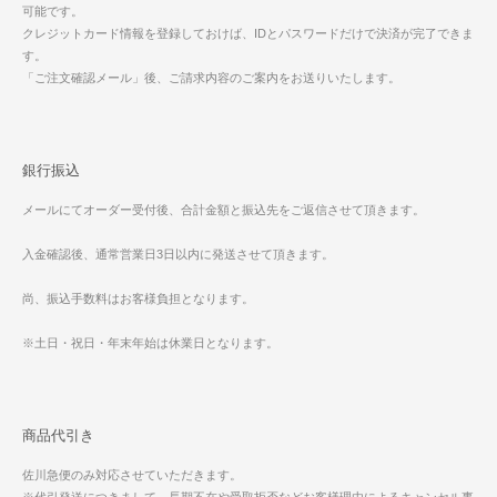
可能です。
クレジットカード情報を登録しておけば、IDとパスワードだけで決済が完了できま
す。
「ご注文確認メール」後、ご請求内容のご案内をお送りいたします。
銀行振込
メールにてオーダー受付後、合計金額と振込先をご返信させて頂きます。
入金確認後、通常営業日3日以内に発送させて頂きます。
尚、振込手数料はお客様負担となります。
※土日・祝日・年末年始は休業日となります。
商品代引き
佐川急便のみ対応させていただきます。
※代引発送につきまして、長期不在や受取拒否などお客様理由によるキャンセル事