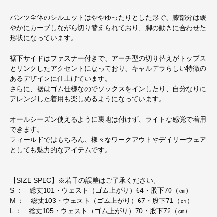
パンツ全体のシルエットはややゆったりとした形で、膝部分は緩
やかにカーブしながら切り替えられており、脚の動きに合わせた
形状になっています。
裾下サイドはファスナー付きで、アーチ型の切り替えがトップス
とリンクしたアクセントになっており、キャルデラらしい特徴の
あるデザインに仕上げています。
さらに、裾はゴム仕様なのでソックスをインしたり、自分なりに
アレンジした着用も楽しめるようになっています。
オールシーズン使えるように裏地は付けず、ライトな感覚で着用
できます。
フィールドではもちろん、様々なワークアウトやデイリーウェア
としても魅力的なアイテムです。
【SIZE SPEC】※若干の誤差はご了承ください。
S ： 総丈101・ウェスト（ゴム上がり）64・股下70（㎝）
M ： 総丈103・ウェスト（ゴム上がり）67・股下71（㎝）
L ： 総丈105・ウェスト（ゴム上がり）70・股下72（㎝）