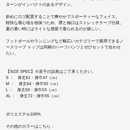
ターンがインパクトのあるデザイン。
斜めにロゴ配置することで爽やかでスポーティーなフェイス。
軽快な着心地を他保つため、襟と袖口はストレッチテープ仕様。
夏の暑い時にはライトな感覚で着られるのが嬉しい。
フットボールやランニングなど幅広いカテゴリーで着用できるノ
ースリーブ トップは同柄のハーフパンツとぜひセットで合わせ
たい。
【SIZE SPEC】※若干の誤差はご了承ください。
S ： 身丈61・身巾47（㎝）
M ： 身丈64・身巾50（㎝）
L ： 身丈69・身巾53（㎝）
XL ： 身丈72・身巾55（㎝）
ポリエステル100%
その他のカラーはこちら：