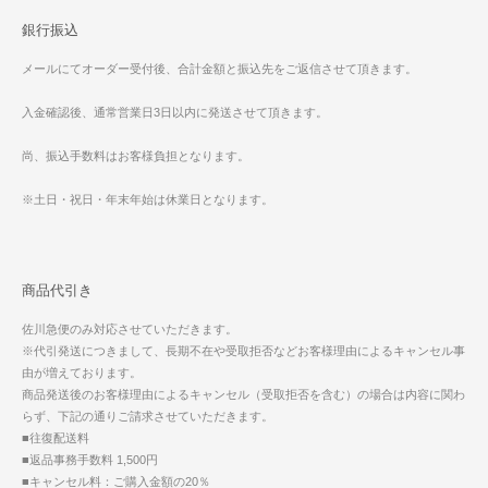
銀行振込
メールにてオーダー受付後、合計金額と振込先をご返信させて頂きます。
入金確認後、通常営業日3日以内に発送させて頂きます。
尚、振込手数料はお客様負担となります。
※土日・祝日・年末年始は休業日となります。
商品代引き
佐川急便のみ対応させていただきます。
※代引発送につきまして、長期不在や受取拒否などお客様理由によるキャンセル事
由が増えております。
商品発送後のお客様理由によるキャンセル（受取拒否を含む）の場合は内容に関わ
らず、下記の通りご請求させていただきます。
■往復配送料
■返品事務手数料 1,500円
■キャンセル料：ご購入金額の20％