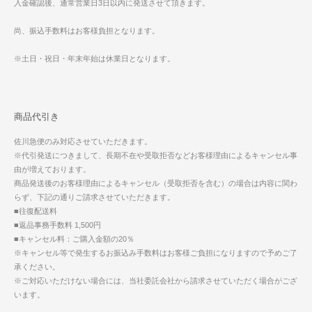
入金確認後、通常営業日3日以内に発送させて頂きます。
尚、振込手数料はお客様負担となります。
※土日・祝日・年末年始は休業日となります。
商品代引き
佐川急便のみ対応させていただきます。
※代引発送につきまして、長期不在や受取拒否などお客様理由によるキャンセル事
由が増えております。
商品発送後のお客様理由によるキャンセル（受取拒否を含む）の場合は内容に関わ
らず、下記の通りご請求させていただきます。
■往復配送料
■返品事務手数料 1,500円
■キャンセル料：ご購入金額の20％
※キャンセル等で発生するお振込み手数料はお客様ご負担になりますので予めご了
承ください。
※ご対応いただけない場合には、当社委託会社から請求させていただく場合がござ
います。