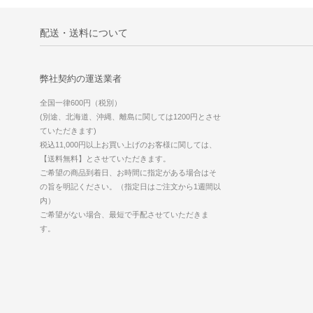
配送・送料について
弊社契約の運送業者
全国一律600円（税別）
(別途、北海道、沖縄、離島に関しては1200円とさせ
ていただきます)
税込11,000円以上お買い上げのお客様に関しては、
【送料無料】とさせていただきます。
ご希望の商品到着日、お時間に指定がある場合はそ
の旨を明記ください。（指定日はご注文から1週間以
内）
ご希望がない場合、最短で手配させていただきま
す。