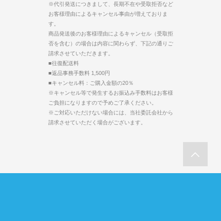
※代引発送につきまして、長期不在や受取拒否など
お客様理由によるキャンセル事由が増えておりま
す。
商品発送後のお客様理由によるキャンセル（受取拒
否を含む）の場合は内容に関わらず、下記の通りご
請求させていただきます。
■往復配送料
■返品事務手数料 1,500円
■キャンセル料：ご購入金額の20％
※キャンセル等で発生するお振込み手数料はお客様
ご負担になりますので予めご了承ください。
※ご対応いただけない場合には、当社委託会社から
請求させていただく場合がございます。