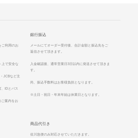
銀行振込
）をご利用のお
メールにてオーダー受付後、合計金額と振込先をご
返信させて頂きます。
ット上で安全な
入金確認後、通常営業日3日以内に発送させて頂きま
す。
ess・JCBなど主
。
尚、振込手数料はお客様負担となります。
、IDとパス
※土日・祝日・年末年始は休業日となります。
のご案内をお
商品代引き
佐川急便のみ対応させていただきます。