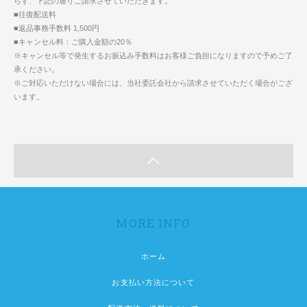
らず、下記の通りご請求させていただきます。
■往復配送料
■返品事務手数料 1,500円
■キャンセル料：ご購入金額の20％
※キャンセル等で発生するお振込み手数料はお客様ご負担になりますので予めご了
承ください。
※ご対応いただけない場合には、当社委託会社から請求させていただく場合がござ
います。
MORE INFO
ホーム
お支払い方法について