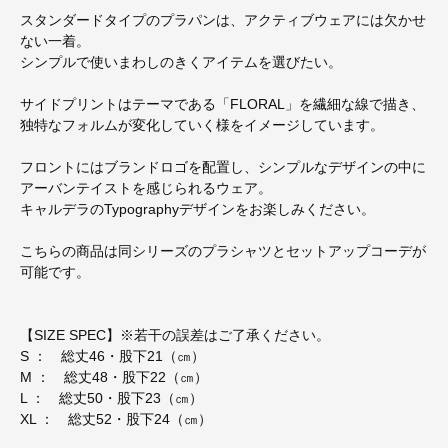
スタンダードタイプのプラパンは、アクティブウェアには欠かせ
ない一着。
シンプルで使いまわしのきくアイテムを選びたい。
サイドプリントはテーマである「FLORAL」を繊細な線で描き、
独特なフォルムが変化していく様をイメージしています。
フロントにはブランドロゴを配置し、シンプルなデザインの中に
アーバンテイストを感じられるウェア。
キャルデラのTypographyデザインをお楽しみください。
こちらの商品は同シリーズのプラシャツとセットアップコーデが
可能です。
【SIZE SPEC】※若干の誤差はご了承ください。
S ： 総丈46・股下21（㎝）
M ： 総丈48・股下22（㎝）
L ： 総丈50・股下23（㎝）
XL ： 総丈52・股下24（㎝）