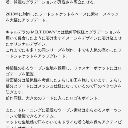
着。綺麗なグラデーションが秀逸さを際立たせる。
2018年に制作したフードジャケットをベースに素材・スペック
を大幅にアップデート。
キャルデラの"MELT DOWN"とは幾何学模様とグラデーションを
用いて侵食したように溶け出すイメージをデザインに溶け込ませ
たオリジナルデザイン。
これまでにも多くの同シリーズを制作。中でも人気の高かったフ
ードジャケットをアップグレード。
伸縮性のあるウーブン生地を採用し、ファスナーポケットにはロ
ゴテープを配置。
背面部分は通気性を考慮したふらし加工を施しています。ふらし
部分とフードにはメッシュ仕様になっているので汗のベタつきを
防ぎます。
前作同様、大きめのフードに入ったロゴもポイント。
また、トレーニングに最適なウーブン素材はあらゆるスポーツシ
ーンで活躍できるアイテム。
マットな生地感で汗をかいてもドライな着心地を保ちアクティビ
ティをサポート。