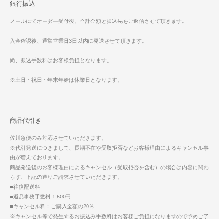
銀行振込
メールにてオーダー受付後、合計金額と振込先をご返信させて頂きます。
入金確認後、通常営業日3日以内に発送させて頂きます。
尚、振込手数料はお客様負担となります。
※土日・祝日・年末年始は休業日となります。
商品代引き
佐川急便のみ対応させていただきます。
※代引発送につきまして、長期不在や受取拒否などお客様理由によるキャンセル事
由が増えております。
商品発送後のお客様理由によるキャンセル（受取拒否を含む）の場合は内容に関わ
らず、下記の通りご請求させていただきます。
■往復配送料
■返品事務手数料 1,500円
■キャンセル料：ご購入金額の20％
※キャンセル等で発生するお振込み手数料はお客様ご負担になりますので予めご了