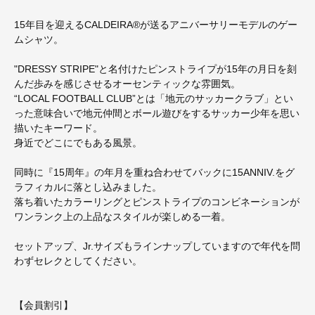
15年目を迎えるCALDEIRA®が送るアニバーサリーモデルのゲー
ムシャツ。
"DRESSY STRIPE"と名付けたピンストライプが15年の月日を刻
んだ歩みを感じさせるオーセンティックな雰囲気。
“LOCAL FOOTBALL CLUB”とは「地元のサッカークラブ」とい
った意味合いで地元仲間とボール遊びをするサッカー少年を思い
描いたキーワード。
身近でどこにでもある風景。
同時に『15周年』の年月を重ね合わせてバックに15ANNIV.をグ
ラフィカルに落とし込みました。
落ち着いたカラーリングとピンストライプのコンビネーションが
ワンランク上の上品なスタイルが楽しめる一着。
セットアップ、Jr.サイズもラインナップしていますので年代を問
わずセレクとしてください。
【会員割引】