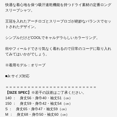
快適な着心地を保つ吸汗速乾機能を持つドライ素材の定番ロング
スリーブシャツ。
王冠を入れたアーチロゴとスリーブロゴが絶妙なバランスでセッ
トされたデザイン。
シンプルだけどCOOLでキャルデラらしいカラーリング。
街やフィールドでさり気なく着れるので日常のコーデに取り入れ
てみてはいかがでしょう。
※着用モデル：オリーブ
■Jr.サイズ対応
＝＝＝＝＝＝＝＝＝＝＝＝＝＝＝＝＝＝＝＝＝＝＝＝＝
【SIZE SPEC】
※若干の誤差はご了承ください。
140 ： 身丈56・身巾40・袖丈51（㎝）
150 ： 身丈59・身巾42・袖丈54（㎝）
S ： 身丈65・身巾47・袖丈59（㎝）
M ： 身丈68・身巾50・袖丈60（㎝）