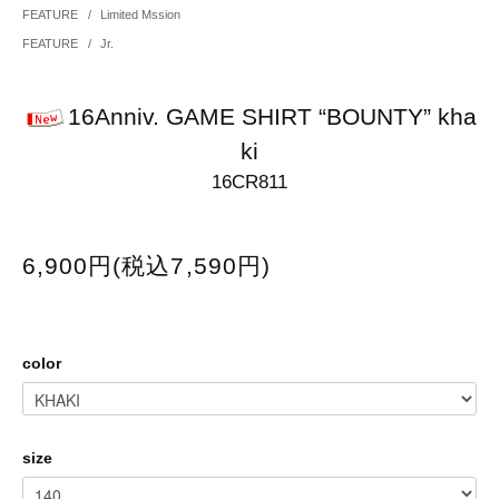
FEATURE
/
Limited Mssion
FEATURE
/
Jr.
16Anniv. GAME SHIRT “BOUNTY” kha
ki
16CR811
6,900円(税込7,590円)
color
size