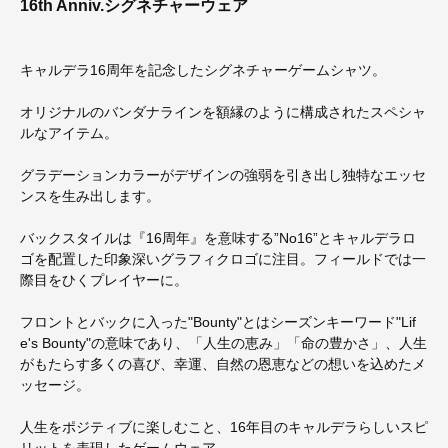
16th Anniv.シグネチャーウェア
キャルデラ16周年を記念したシグネチャーゲームシャツ。
オリジナルのバンダナラインを額縁のように構成されたスペシャ
ルなアイテム。
グラデーションカラーがデザインの強弱を引き出し独特なエッセ
ンスを生み出します。
バックスタイルは『16周年』を意味する”No16”とキャルデラロ
ゴを配置した印象深いグラフィクロゴに注目。フィールドでは一
際目をひくプレイヤーに。
フロントとバックに入った"Bounty"とはシーズンキーワード"Lif
e's Bounty"の意味であり、「人生の恵み」「命の豊かさ」、人生
がもたらす多くの喜び、幸運、自然の恩恵などの想いを込めたメ
ッセージ。
人生をポジティブに楽しむこと、16年目のキャルデラらしいスピ
リットを表現したゲームウェア。