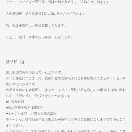
メールにてオーダー受付後、合計金額と振込先をご返信させて頂きます。
入金確認後、通常営業日3日以内に発送させて頂きます。
尚、振込手数料はお客様負担となります。
※土日・祝日・年末年始は休業日となります。
商品代引き
佐川急便のみ対応させていただきます。
※代引発送につきまして、長期不在や受取拒否などお客様理由によるキャンセル事
由が増えております。
商品発送後のお客様理由によるキャンセル（受取拒否を含む）の場合は内容に関わ
らず、下記の通りご請求させていただきます。
■往復配送料
■返品事務手数料 1,500円
■キャンセル料：ご購入金額の20％
※キャンセル等で発生するお振込み手数料はお客様ご負担になりますので予めご了
承ください。
※ご対応いただけない場合には、当社委託会社から請求させていただく場合がござ