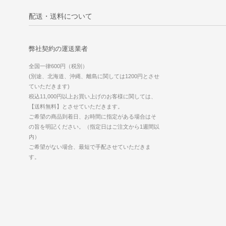
配送・送料について
弊社契約の運送業者
全国一律600円（税別）
(別途、北海道、沖縄、離島に関しては1200円とさせ
ていただきます)
税込11,000円以上お買い上げのお客様に関しては、
【送料無料】とさせていただきます。
ご希望の商品到着日、お時間に指定がある場合はそ
の旨を明記ください。（指定日はご注文から1週間以
内）
ご希望がない場合、最短で手配させていただきま
す。