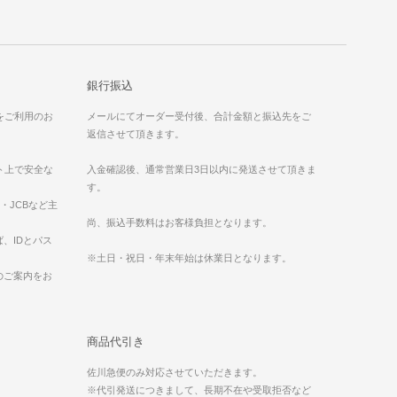
銀行振込
）をご利用のお
メールにてオーダー受付後、合計金額と振込先をご
返信させて頂きます。
ット上で安全な
入金確認後、通常営業日3日以内に発送させて頂きま
す。
ess・JCBなど主
。
尚、振込手数料はお客様負担となります。
、IDとパス
※土日・祝日・年末年始は休業日となります。
のご案内をお
商品代引き
佐川急便のみ対応させていただきます。
※代引発送につきまして、長期不在や受取拒否など