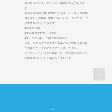
お客様理由によるキャンセル事由が増えておりま
す。
商品発送後のお客様理由によるキャンセル（受取拒
否を含む）の場合は内容に関わらず、下記の通りご
請求させていただきます。
■往復配送料
■返品事務手数料 1,500円
■キャンセル料：ご購入金額の20％
※キャンセル等で発生するお振込み手数料はお客様
ご負担になりますので予めご了承ください。
※ご対応いただけない場合には、当社委託会社から
請求させていただく場合がございます。
test