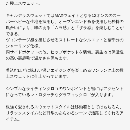
た極上スウェット。
キャルデラスウェットではMAXウェイトとなる12オンスのスー
パーヘビーな生地を採用し、オープンエンド糸を使用した独特の
風合いにより、味のある「ムラ感」と「ザラ感」を楽しむことが
できる。
ヴィンテージ感を感じさせるストレートなシルエットと裾部分の
シャーリング仕様。
両サイドポケットの他、ヒップポケットを装備。裏生地は保温性
の高い裏起毛で温かさを保ちます。
着込むほどに味わい深いエイジングを楽しめるワンランク上の極
上スウェットに仕上がっています。
シンプルなライティングロゴのワンポイントと裾にはアクセント
になっているレトロタッチなグラフィックロゴが入ります。
根強く愛されるスウェットスタイルは移動着としてはもちろん、
リラックスタイムなど日常のあらゆるシーンで活躍してくれるア
イテム。